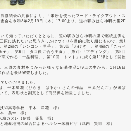
流協議会の共催により、「米粉を使ったフード・テイクアウト・ス
会を令和8年2月19日（木）17:00より、道の駅みはら神明の里2F
いて知っていただくとともに、道の駅みはら神明の里で継続提供を
三原に訪れたいと思うきっかけづくりを目的に取り組むもので、第1
、第2回の「レンコン・里芋」、第3回「わけぎ」、第4回の「こっぺ
玉子」、第6回「タコ飯に合う主食」、第7回「プディング」、第8回
ザ窯で作る！一品料理」、第10回「トマト」に続く第11弾として開催
三原の食材をつかった様々な応募作品179点の中から、1月16日
4作品を最終審査しました。
ていただきました。
、平木星花（ひらき はるか）さんの作品「三原だんご」が選ば
いて、表彰状と副賞として商品券を贈呈しました。
技術高等学校 平木 星花 様）
本 美幸 様）
米粉カヌレ（伊藤 優花 様）
と地産地消の融合によるヘルシー米粉ピザ（武内 賢司 様）