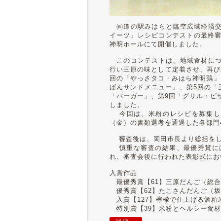
㈱道の駅みはらと臨空広域経済交
イーツ」レシピコンテストの最終審査
神明ホールにて開催しました。
このコンテストは、地域食材につ
行い三原の味として定着させ、再び
回の「やっさタコ・みはら神明鶏」
ぱんサンドメニュー」、第5回の「
「バーガー」、第9回「グリル・ピ
しました。
今回は、米粉のレシピを募集し、
（金）の書類選考を通過した各部門
審査後は、岡田市長より総括をし
慎重な審査の結果、最優秀賞には
れ、審査会後に行われた表彰式にお
入賞作品
最優秀賞【61】三原だんご（総合
優秀賞【62】たこさんだんご（坂
入賞【127】檸檬で仕上げる酒粕
特別賞【39】米粉とヘルシー食材